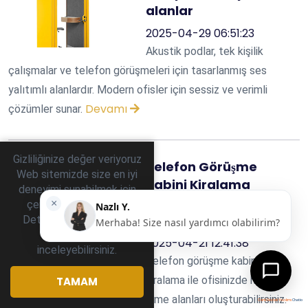
alanlar
2025-04-29 06:51:23
Akustik podlar, tek kişilik
çalışmalar ve telefon görüşmeleri için tasarlanmış ses
yalıtımlı alanlardır. Modern ofisler için sessiz ve verimli
Devamı
çözümler sunar.
Gizliliğinize değer veriyoruz
Telefon Görüşme
Web sitemizde size en iyi
Kabini Kiralama
deneyimi sunabilmek için
İşyerine Hızlı ve Etkili
çerezler kullanıyoruz.
gizlilik
Çözüm
Detaylı bilgi için
politikamızı
2025-04-21 12:41:38
inceleyebilirsiniz.
Telefon görüşme kabini
kiralama ile ofisinizde hızlı ve
TAMAM
ekonomik şekilde sessiz görüşme alanları oluşturabilirsiniz.
Canlı Destek Yazılımı
Chatio