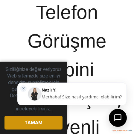
Telefon
Görüşme
Kabini
Gizliliğinize değer veriyoruz
Web sitemizde size en iyi
deneyimi sunabilmek için
Net İletişim,
çerezler kullanıyoruz.
gizlilik
Detaylı bilgi için
politikamızı
inceleyebilirsiniz.
Güvenli
TAMAM
Canlı Destek Yazılımı
Chatio