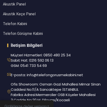
Akustik Panel
Akustik Keçe Panel
Telefon Kabini
Telefon Görüşme Kabini
İletişim Bilgileri
Müşteri Hizmetleri: 0850 480 25 34
Sabit Hat: 0216 592 06 13
GSM: 0541 733 54 69
E-posta: info@telefongorusmekabini.net
Ofis Showroom: Osman Gazi Mahallesi Mimar Sinan
Caddesi No:11/A Sancaktepe İSTANBUL
Fabrika Adresi:Mermerciler OSB Köşeler Mahallesi
3.Cadde No:20 M, Dilovası/Kocaeli
Gizliliğinize değer veriyoruz